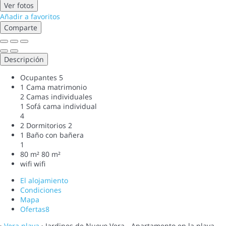
Ver fotos
Añadir a favoritos
Comparte
Descripción
Ocupantes
5
1 Cama matrimonio
2 Camas individuales
1 Sofá cama individual
4
2 Dormitorios
2
1 Baño con bañera
1
80 m²
80 m²
wifi
wifi
El alojamiento
Condiciones
Mapa
Ofertas
8
›
Vera playa
› Jardines de Nuevo Vera - Apartamento en la playa