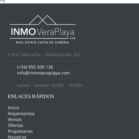
+4
Crtra. Garrucha – Villaricos km. 3,3
(+34) 950 500 136
info@inmoveraplaya.com
Lunes - Viernes 10:00h - 18:00h
ENLACES RÁPIDOS
Inicio
Alojamientos
Ventas
Ofertas
Propietarios
Nosotros