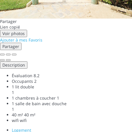
Partager
Lien copié
Voir photos
Ajouter à mes Favoris
Partager
Description
Évaluation
8.2
Occupants
2
1 lit double
1
1 chambres à coucher
1
1 salle de bain avec douche
1
40 m²
40 m²
wifi
wifi
Logement