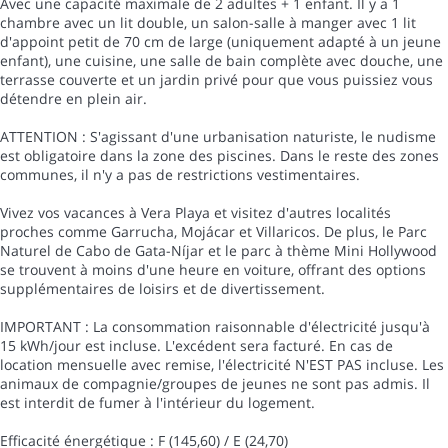
Avec une capacité maximale de 2 adultes + 1 enfant. Il y a 1
chambre avec un lit double, un salon-salle à manger avec 1 lit
d'appoint petit de 70 cm de large (uniquement adapté à un jeune
enfant), une cuisine, une salle de bain complète avec douche, une
terrasse couverte et un jardin privé pour que vous puissiez vous
détendre en plein air.
ATTENTION : S'agissant d'une urbanisation naturiste, le nudisme
est obligatoire dans la zone des piscines. Dans le reste des zones
communes, il n'y a pas de restrictions vestimentaires.
Vivez vos vacances à Vera Playa et visitez d'autres localités
proches comme Garrucha, Mojácar et Villaricos. De plus, le Parc
Naturel de Cabo de Gata-Níjar et le parc à thème Mini Hollywood
se trouvent à moins d'une heure en voiture, offrant des options
supplémentaires de loisirs et de divertissement.
IMPORTANT : La consommation raisonnable d'électricité jusqu'à
15 kWh/jour est incluse. L'excédent sera facturé. En cas de
location mensuelle avec remise, l'électricité N'EST PAS incluse. Les
animaux de compagnie/groupes de jeunes ne sont pas admis. Il
est interdit de fumer à l'intérieur du logement.
Efficacité énergétique : F (145,60) / E (24,70)