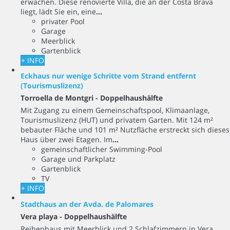
erwachen. Diese renovierte Villa, die an der Costa Brava
liegt, lädt Sie ein, eine
...
privater Pool
Garage
Meerblick
Gartenblick
+ INFO
Eckhaus nur wenige Schritte vom Strand entfernt
(Tourismuslizenz)
Torroella de Montgri -
Doppelhaushälfte
Mit Zugang zu einem Gemeinschaftspool, Klimaanlage,
Tourismuslizenz (HUT) und privatem Garten. Mit 124 m²
bebauter Fläche und 101 m² Nutzfläche erstreckt sich dieses
Haus über zwei Etagen. Im
...
gemeinschaftlicher Swimming-Pool
Garage und Parkplatz
Gartenblick
TV
+ INFO
Stadthaus an der Avda. de Palomares
Vera playa -
Doppelhaushälfte
Reihenhaus mit Meerblick und 2 Schlafzimmern in Vera