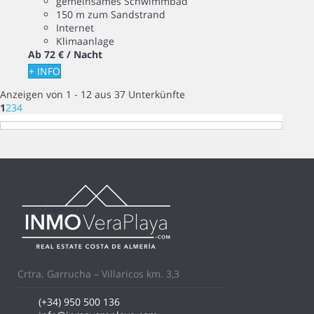
gemeinsames Schwimmbad
150 m zum Sandstrand
Internet
Klimaanlage
Ab
72 €
/ Nacht
+ INFO
Anzeigen von 1 - 12 aus 37 Unterkünfte
1
2
3
4
Crtra. Garrucha – Villaricos km. 3,3
(+34) 950 500 136