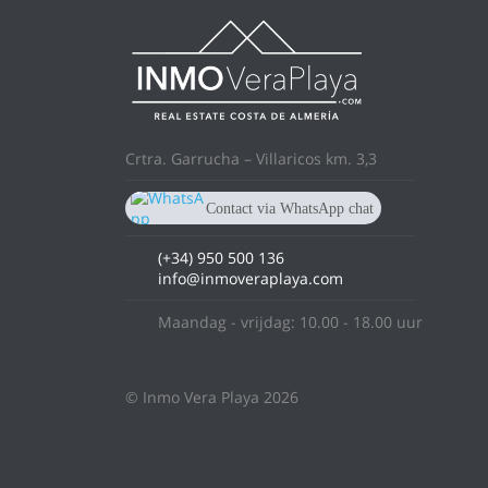
Crtra. Garrucha – Villaricos km. 3,3
Contact via WhatsApp chat
+34 950 500 136
(+34) 950 500 136
info@inmoveraplaya.com
Maandag - vrijdag: 10.00 - 18.00 uur
© Inmo Vera Playa 2026