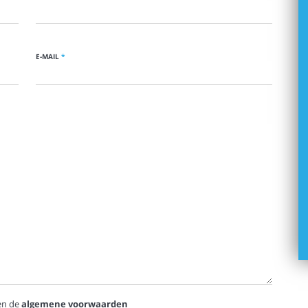
E-MAIL
*
n de
algemene voorwaarden