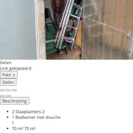
Delen
Link gekopieerd
Foto´s
Delen
Beschrijving
2 Slaapkamers
2
1 Badkamer met douche
1
70 m²
70 m²