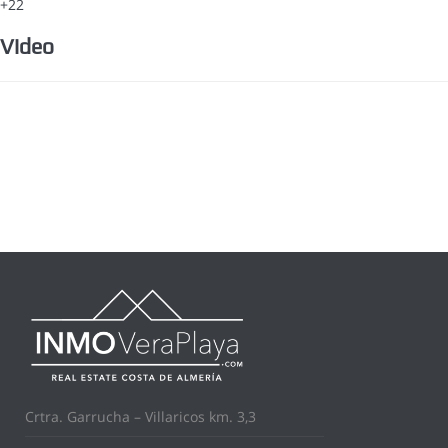
+22
Video
Crtra. Garrucha – Villaricos km. 3,3