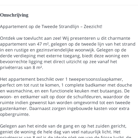
Omschrijving
Appartement op de Tweede Strandlijn – Zeezicht!
Ontdek uw toevlucht aan zee! Wij presenteren u dit charmante
appartement van 47 m², gelegen op de tweede lijn van het strand
in een rustige en gezinsvriendelijke woonwijk. Gelegen op de
derde verdieping met externe toegang, biedt deze woning een
bevoorrechte ligging met direct uitzicht op zee vanaf het
privéterras van 8 m².
Het appartement beschikt over 1 tweepersoonsslaapkamer,
perfect om tot rust te komen, 1 complete badkamer met douche
en wasmachine, en een functionele keuken met butaangas. De
woon- en eetkamer valt op door de schuifdeuren, waardoor de
ruimte indien gewenst kan worden omgevormd tot een tweede
gastenkamer. Daarnaast zorgen ingebouwde kasten voor extra
opbergruimte.
Gelegen aan het einde van de gang en op het zuiden gericht,
geniet de woning de hele dag van veel natuurlijk licht. Het
privéterras van 8 m² is de ideale plek om van de frisse lucht, de